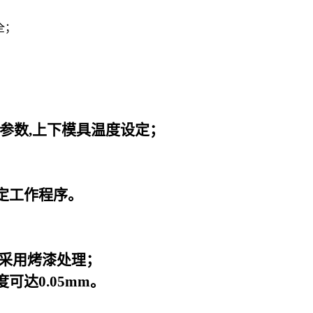
全；
；
。
参数,上下模具温度设定；
定工作程序。
面采用烤漆处理；
达0.05mm。