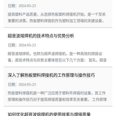
势，在医疗器械制造
日期：2024-05-23
领域扮演着不可或缺
提高塑料产品质量，从选择热板塑料焊接机开始，是一个至关
的角色。本文将探讨
重要的决策。热板塑料焊接机作为塑料加工领域的关键设备，
伺服超声波塑焊机在
其性能直接影响到产品的焊接质量和整体品质。 首先，热板塑
医疗器械制造中的应...
料焊接机具备精准的温度控制系统。焊...
超音波熔焊机的技术特点与优势分析
日期：2024-05-23
超音波熔焊机，也称为超声波焊接机，是一种高效的焊接设
备，其技术特点与优势主要体现在以下几个方面： 首先，超音
波熔焊机利用高频超声波振动产生的能量，将两个需要焊接的
工件在瞬间接触并产生高温，从而实现焊...
深入了解热板塑料焊接机的工作原理与操作技巧
日期：2024-05-23
热板塑料焊接机是一种广泛应用于塑料件焊接的设备，其工作
原理和操作技巧对于提高焊接质量和效率至关重要。 工作原理
上，热板塑料焊接机主要通过温控的发热板来实现焊接。在焊
接过程中，发热板被置于两个需要焊接...
如何优化超音波熔焊机的使用效率与焊接质量