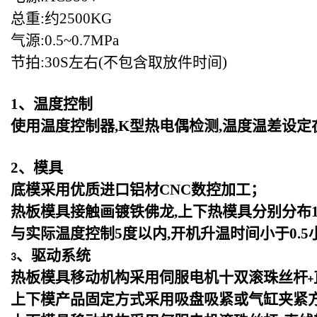
总重:约2500KG
气源:0.5~0.7MPa
节拍:30S左右(不包含取放件时间)
1
、温度控制
使用温度控制器,K型热电偶检测,温度温差设定
2
、模具
底模采用优质进口铝材CNC数控加工；
热板模具接触画镀铁佛龙,上下热模具分别分布1
与实际温度控制5度以内,开机升温时间小于0.5
、驱动系统
3
热板模具移动机构采用伺服电机十双滚珠丝杆
+
上下模产品固定方式采用吸盘吸紧或气缸夹紧