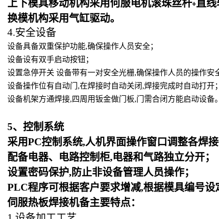
上下模具移动机构采用何服电机滚珠丝杆
直线
+
换模机构采用气缸驱动。
4.安全设备
设备具备双重保护功能,确保操作人员安全；
设备设有双手启动按钮；
设置急停开关 设备带有一对安全光栅,确保操作人员的操作安
设备操作位有自动门,在焊接时自动关闭,焊接完成时自动打开
设备机架方通焊接,四周用钣金做门板,门需合闭方能启动设备
5
、控制系统
采用PC控制系统,人机界面操作窗口调整各焊接
配备电器、电路控制柜,电器和气路独立分开；
设置密码保护,防止非设备管理人员操作；
PLC
程序可根据客户要求增减,根据模具编号设
伺服热板焊接机备主要特点：
1.设备加工工艺