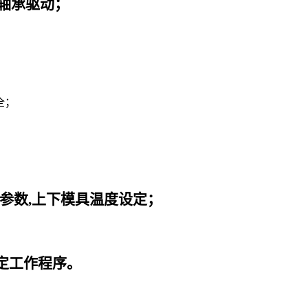
轴承驱动；
全；
；
。
参数,上下模具温度设定；
定工作程序。