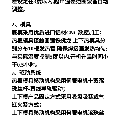
差设定在3度以内,超出温差范围设备自动
调整。
2
、模具
底模采用优质进口铝材CNC数控加工；
热板模具接触画镀铁佛龙,上下热模具分
别分布10根发热管,确保焊接画发热均匀;
与实际温度控制5度以内,开机升温时间小
于0.5小时。
、驱动系统
3
热板模具移动机构采用伺服电机十双滚
珠丝杆
直线导轨驱动；
+
上下模产品固定方式采用吸盘吸紧或气
缸夹紧方式；
上下模具移动机构采用何服电机滚珠丝