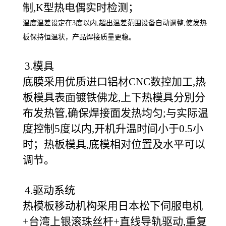
制,K型热电偶实时检测；
温度温差设定在3度以内,超出温差范围设备自动调整,使发热
板保持恒温状，产品焊接质量更稳。
3.模具
底膜采用优质进口铝材CNC数控加工,热
板模具表面镀铁佛龙,上下热模具分別分
布发热管,确保焊接面发热均匀;与实际温
度控制5度以内,开机升温时间小于0.5小
时；热板模具,底模相对位置及水平可以
调节。
4.驱动系统
热模板移动机构采用日本松下伺服电机
+台湾上银滚珠丝杆+直线导轨驱动,重复