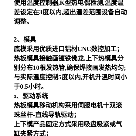
使用温度控制器,K型热电偶检测,温度温
差设定在3度以内,超出温差范围设备自动
调整。
2
、模具
底模采用优质进口铝材CNC数控加工；
热板模具接触画镀铁佛龙,上下热模具分
别分布10根发热管,确保焊接画发热均匀;
与实际温度控制5度以内,开机升温时间小
于0.5小时。
、驱动系统
3
热板模具移动机构采用伺服电机十双滚
珠丝杆
直线导轨驱动；
+
上下模产品固定方式采用吸盘吸紧或气
缸夹紧方式；