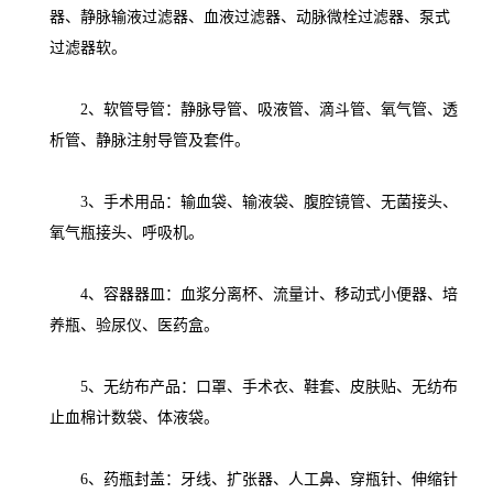
器、静脉输液过滤器、血液过滤器、动脉微栓过滤器、泵式
过滤器软。
2、软管导管：静脉导管、吸液管、滴斗管、氧气管、透
析管、静脉注射导管及套件。
3、手术用品：输血袋、输液袋、腹腔镜管、无菌接头、
氧气瓶接头、呼吸机。
4、容器器皿：血浆分离杯、流量计、移动式小便器、培
养瓶、验尿仪、医药盒。
5、无纺布产品：口罩、手术衣、鞋套、皮肤贴、无纺布
止血棉计数袋、体液袋。
6、药瓶封盖：牙线、扩张器、人工鼻、穿瓶针、伸缩针