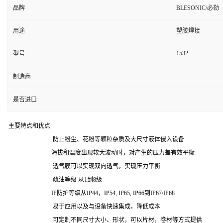
品牌
BLESONIC/必勒
用途
塑胶焊接
1532
型号
制造商
是否进口
主要特点和优点
防止粉尘、花粉等颗粒杂质及大尺寸液体侵入设备
海拔和温度出现较大波动时，对产生的压力差有效平衡
透气膜可以实现双向透气，实现压力平衡
疏油等级 从1到8级
IP防护等级从IP44，IP54, IP65, IP66到IP67/IP68
易于应用以及与设备快速集成，降低成本
可定制不同尺寸大小、形状，可以片材，卷材等方式提供