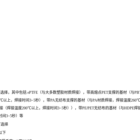
以选择，其中包括 ePTFE（与大多数塑胶材质焊接），带高熔点PET支撑的基材（与PB
0℃以上，焊接时间3~5秒），带PA无纺布支撑的基材（与PA材质焊接，焊接温度260℃
接（焊接温度200℃以上，焊接时间3~5秒）），带PE/PET无纺布的基材（与HDPE
时间3~5秒）等
可选择
m以下