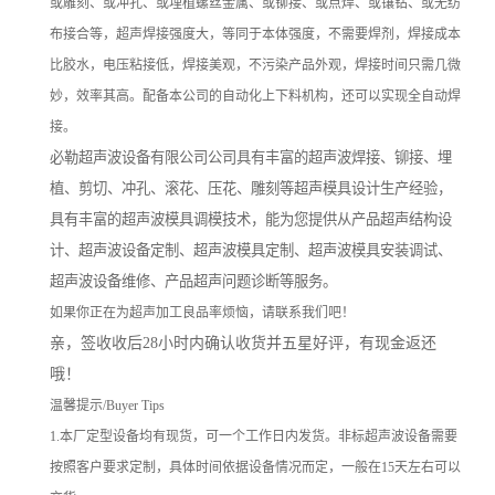
或雕刻、或冲孔、或埋植螺丝金属、或铆接、或点焊、或镶钻、或无纺
布接合等，超声焊接强度大，等同于本体强度，不需要焊剂，焊接成本
比胶水，电压粘接低，焊接美观，不污染产品外观，焊接时间只需几微
妙，效率其高。配备本公司的自动化上下料机构，还可以实现全自动焊
接。
必勒超声波设备有限公司公司具有丰富的超声波焊接、铆接、埋
植、剪切、冲孔、滚花、压花、雕刻等超声模具设计生产经验，
具有丰富的超声波模具调模技术，能为您提供从产品超声结构设
计、超声波设备定制、超声波模具定制、超声波模具安装调试、
超声波设备维修、产品超声问题诊断等服务。
如果你正在为超声加工良品率烦恼，请联系我们吧！
亲，签收收后
28
小时内确认收货并五星好评，有现金返还
哦！
温馨提示/Buyer Tips
1.本厂定型设备均有现货，可一个工作日内发货。非标超声波设备需要
按照客户要求定制，具体时间依据设备情况而定，一般在15天左右可以