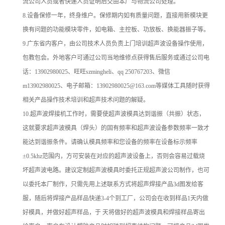
流公司人员或者快递人员证明后交由本厂与物流公司处理。
8.设备保修一年，终身维户。保修期内如有质量问题，直接用新模块更
换有问题的功能模块零件，如电箱、主控板、功放板、换能器振子等。
9.广东省内客户，由公司技术人员负责上门培训超声波设备操作使用，
包教包会。外地客户可通过公司当地维修点获得售后服务或通过公司电
话：13902980025、旺旺szmingheli、qq 250767203、微信
m13902980025、电子邮箱：13902980025@163.com等媒体工具随时获得
相关产品操作技术培训和超声技术问题的解疑。
10.超声波焊接机工作时，需要使超声波模具达到谐振（共振）状态，
这就要求超声波模具（焊头）的固有频率和超声波设备参数频率一致才
能达到谐振条件。请确认模具频率和您设备的频率在设备标示频率
±0.5khz范围内，方可安装在对应的超声波设备上，否则会容易过载烧
坏超声波电路。建议定制超声波模具时委托正规超声波公司制作，也可
以委托本厂制作，只需先用上述联系方式将超声焊接产品3d图发给客
服，随后将焊接产品样品快递3-4个到工厂，公司会在收到样品1天内做
好模具，并做好超声样品，于 天将做好的超声波模具和焊接样品寄出