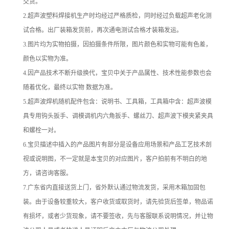
交货。
2.超声波塑料焊接机生产时均经过严格质检，同时经过负载超声老化测
试合格。出厂装箱发货前，再次通电测试合格才装箱发运。
3.图片均为实物拍摄，因拍摄条件所限，图片颜色和实物可能有色差，
颜色以实物为准。
4.因产品技术不断升级换代，宝贝中关于产品属性、技术性能参数也会
随着优化，最终以实物 数据为准。
5.超声波焊机随机配件包含：说明书、工具箱，工具箱中含：超声波模
具专用钩头扳手、调模调机内六角扳手、螺丝刀、超声波下模夹紧夹具
和螺栓一对。
6.宝贝描述中插入的产品图片有部分是设备应用场景和产品工艺技术剖
视或说明图，不一定就是本宝贝的对应图片，客户拍前有不明白的地
方，请咨询客服。
7.广东省内直接送货上门，省外默认通过物流发货，采用木箱加固包
装。由于设备较重较大，客户收货或取货时，请先验货后签单，物品诺
有损坏，或者少货现象，请不要签收，先与客服联系说明情况，并让物