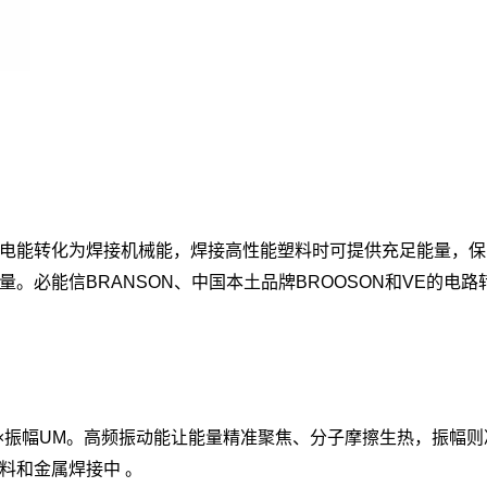
电能转化为焊接机械能，焊接高性能塑料时可提供充足能量，保
能信BRANSON、中国本土品牌BROOSON和VE的电路转换效
Z×振幅UM。高频振动能让能量精准聚焦、分子摩擦生热，振幅则
料和金属焊接中 。