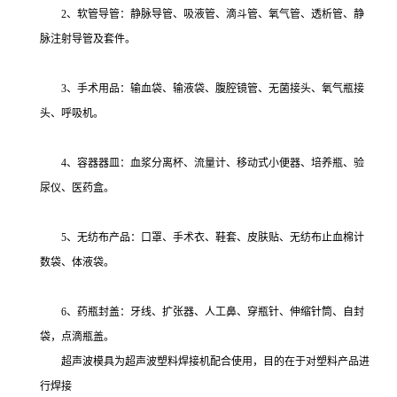
2、软管导管：静脉导管、吸液管、滴斗管、氧气管、透析管、静
脉注射导管及套件。
3、手术用品：输血袋、输液袋、腹腔镜管、无菌接头、氧气瓶接
头、呼吸机。
4、容器器皿：血浆分离杯、流量计、移动式小便器、培养瓶、验
尿仪、医药盒。
5、无纺布产品：口罩、手术衣、鞋套、皮肤贴、无纺布止血棉计
数袋、体液袋。
6、药瓶封盖：牙线、扩张器、人工鼻、穿瓶针、伸缩针筒、自封
袋，点滴瓶盖。
超声波模具为超声波塑料焊接机配合使用，目的在于对塑料产品进
行焊接