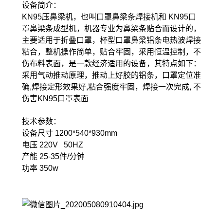
设备简介：
KN95压鼻梁机，也叫口罩鼻梁条焊接机和 KN95口
罩鼻梁条成型机，机器专业为鼻梁条贴合而设计的，
主要适用于折叠口罩，杯型口罩鼻梁铝条电热波焊接
粘合，整机操作简单，贴合牢固，采用恒温控制，不
伤布料表面，是一款经济适用的设备，其特点如下：
采用气动推动原理，推动上好胶的铝条，口罩定位准
确,焊接定形效果好,粘合强度牢固，焊接一次完成, 不
伤害KN95口罩表面
技术参数：
设备尺寸 1200*540*930mm
电压 220V 50HZ
产能 25-35件/分钟
功率 350w