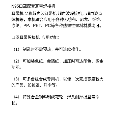
N95口罩配套耳带焊接机
耳带机 又称超声波订带机 超声波焊接机，超声波点
焊机等，本机适合应用于各种无纺布、尼龙、纤维、
涤纶、PP、PET、PC等各种热塑性塑料材质均可。
口罩耳带焊接机: 应用功能：
（1） 制造时不需预热，并可连续操作。
（2） 可加装色纸、金箔纸，加压时可达印色、烫金
功能。
（3） 可多台组合成专用机，以便一次完成宽度较大
的产品，如被罩、洋伞等。
（4） 特殊合金钢料制成花轮，焊头耐靡损且寿命
长。