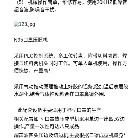
（5） 机械操作简单，维修容易，使用20KHZ低噪音
超音波,防噪音干扰。
N95口罩压胚机
采用PLC控制系统，多工位转盘，附带切料装置，焊
接与切料两机头同时工作。可单人单机使用，操作方
便快捷，产量高！
采用气动推动原理推动上好胶的铝条,经加温后表层胶
水熔化,结合气体推动粘合在口罩鼻梁外围.
此配套设备主要适用于杯型口罩的生产.
相关配置如下:口罩热压成型机采用单边一出四,双边
操作,产量一次性可达八只成品.
超声波四头压边及切边机,主要根据口罩成型机量身*,