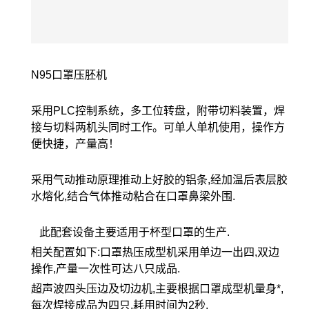
N95口罩压胚机
采用PLC控制系统，多工位转盘，附带切料装置，焊
接与切料两机头同时工作。可单人单机使用，操作方
便快捷，产量高！
采用气动推动原理推动上好胶的铝条,经加温后表层胶
水熔化,结合气体推动粘合在口罩鼻梁外围.
此配套设备主要适用于杯型口罩的生产.
相关配置如下:口罩热压成型机采用单边一出四,双边
操作,产量一次性可达八只成品.
超声波四头压边及切边机,主要根据口罩成型机量身*,
每次焊接成品为四只,耗用时间为2秒,