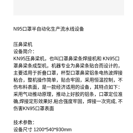
N95口罩半自动化生产流水线设备
压鼻梁机
设备简介：
KN95压鼻梁机，也叫口罩鼻梁条焊接机和 KN95口
罩鼻梁条成型机，机器专业为鼻梁条贴合而设计的，
主要适用于折叠口罩，杯型口罩鼻梁铝条电热波焊接
粘合，整机操作简单，贴合牢固，采用恒温控制，不
伤布料表面，是一款经济适用的设备，其特点如下：
采用气动推动原理，推动上好胶的铝条，口罩定位准
确,焊接定形效果好,粘合强度牢固，焊接一次完成, 不
伤害KN95口罩表面
技术参数：
设备尺寸 1200*540*930mm