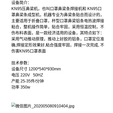
设备简介：
KN95压鼻梁机，也叫口罩鼻梁条焊接机和 KN95口
罩鼻梁条成型机，机器专业为鼻梁条贴合而设计的，
主要适用于折叠口罩，杯型口罩鼻梁铝条电热波焊接
粘合，整机操作简单，贴合牢固，采用恒温控制，不
伤布料表面，是一款经济适用的设备，其特点如下：
采用气动推动原理，推动上好胶的铝条，口罩定位准
确,焊接定形效果好,粘合强度牢固，焊接一次完成, 不
伤害KN95口罩表面
技术参数：
设备尺寸 1200*540*930mm
电压 220V 50HZ
产能 25-35件/分钟
功率 350w