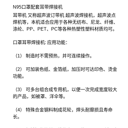
N95口罩配套耳带焊接机
耳带机 又称超声波订带机 超声波焊接机，超声波点
焊机等，本机适合应用于各种无纺布、尼龙、纤维、
涤纶、PP、PET、PC等各种热塑性塑料材质均可。
口罩耳带焊接机: 应用功能：
（1） 制造时不需预热，并可连续操作。
（2） 可加装色纸、金箔纸，加压时可达印色、烫金
功能。
（3） 可多台组合成专用机，以便一次完成宽度较大
的产品，如被罩、洋伞等。
（4） 特殊合金钢料制成花轮，焊头耐靡损且寿命
长。