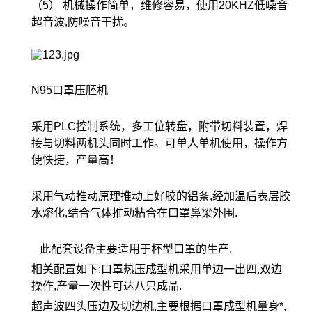
（5） 机械操作简单，维修容易，使用20KHZ低噪音
超音波,防噪音干扰。
N95口罩压胚机
采用PLC控制系统，多工位转盘，附带切料装置，焊
接与切料两机头同时工作。可单人单机使用，操作方
便快捷，产量高！
采用气动推动原理推动上好胶的铝条,经加温后表层胶
水熔化,结合气体推动粘合在口罩鼻梁外围.
此配套设备主要适用于杯型口罩的生产.
相关配置如下:口罩热压成型机采用单边一出四,双边
操作,产量一次性可达八只成品.
超声波四头压边及切边机,主要根据口罩成型机量身*,