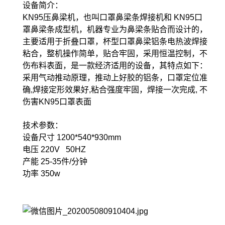
设备简介：
KN95压鼻梁机，也叫口罩鼻梁条焊接机和 KN95口
罩鼻梁条成型机，机器专业为鼻梁条贴合而设计的，
主要适用于折叠口罩，杯型口罩鼻梁铝条电热波焊接
粘合，整机操作简单，贴合牢固，采用恒温控制，不
伤布料表面，是一款经济适用的设备，其特点如下：
采用气动推动原理，推动上好胶的铝条，口罩定位准
确,焊接定形效果好,粘合强度牢固，焊接一次完成, 不
伤害KN95口罩表面
技术参数：
设备尺寸 1200*540*930mm
电压 220V 50HZ
产能 25-35件/分钟
功率 350w