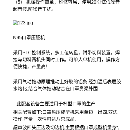
（5） 机械操作简单，维修容易，使用20KHZ低噪音
超音波,防噪音干扰。
N95口罩压胚机
采用PLC控制系统，多工位转盘，附带切料装置，焊
接与切料两机头同时工作。可单人单机使用，操作方
便快捷，产量高！
采用气动推动原理推动上好胶的铝条,经加温后表层胶
水熔化,结合气体推动粘合在口罩鼻梁外围.
此配套设备主要适用于杯型口罩的生产.
相关配置如下:口罩热压成型机采用单边一出四,双边
操作,产量一次性可达八只成品.
超声波四头压边及切边机,主要根据口罩成型机量身*,