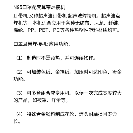
N95口罩配套耳带焊接机
耳带机 又称超声波订带机 超声波焊接机，超声波点
焊机等，本机适合应用于各种无纺布、尼龙、纤维、
涤纶、PP、PET、PC等各种热塑性塑料材质均可。
口罩耳带焊接机: 应用功能：
（1） 制造时不需预热，并可连续操作。
（2） 可加装色纸、金箔纸，加压时可达印色、烫金
功能。
（3） 可多台组合成专用机，以便一次完成宽度较大
的产品，如被罩、洋伞等。
（4） 特殊合金钢料制成花轮，焊头耐靡损且寿命
长。