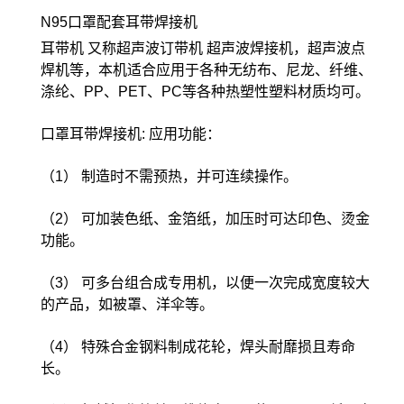
N95口罩配套耳带焊接机
耳带机 又称超声波订带机 超声波焊接机，超声波点
焊机等，本机适合应用于各种无纺布、尼龙、纤维、
涤纶、PP、PET、PC等各种热塑性塑料材质均可。
口罩耳带焊接机: 应用功能：
（1） 制造时不需预热，并可连续操作。
（2） 可加装色纸、金箔纸，加压时可达印色、烫金
功能。
（3） 可多台组合成专用机，以便一次完成宽度较大
的产品，如被罩、洋伞等。
（4） 特殊合金钢料制成花轮，焊头耐靡损且寿命
长。