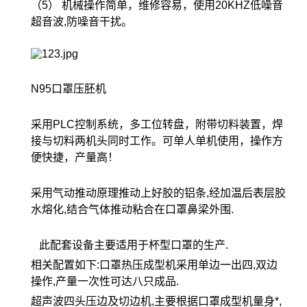
（5） 机械操作简单，维修容易，使用20KHZ低噪音
超音波,防噪音干扰。
N95口罩压胚机
采用PLC控制系统，多工位转盘，附带切料装置，焊
接与切料两机头同时工作。可单人单机使用，操作方
便快捷，产量高！
采用气动推动原理推动上好胶的铝条,经加温后表层胶
水熔化,结合气体推动粘合在口罩鼻梁外围.
此配套设备主要适用于杯型口罩的生产.
相关配置如下:口罩热压成型机采用单边一出四,双边
操作,产量一次性可达八只成品.
超声波四头压边及切边机,主要根据口罩成型机量身*,