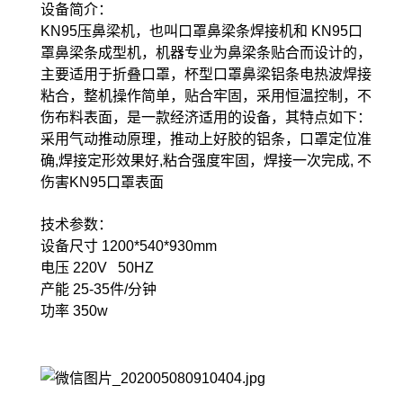
设备简介：
KN95压鼻梁机，也叫口罩鼻梁条焊接机和 KN95口
罩鼻梁条成型机，机器专业为鼻梁条贴合而设计的，
主要适用于折叠口罩，杯型口罩鼻梁铝条电热波焊接
粘合，整机操作简单，贴合牢固，采用恒温控制，不
伤布料表面，是一款经济适用的设备，其特点如下：
采用气动推动原理，推动上好胶的铝条，口罩定位准
确,焊接定形效果好,粘合强度牢固，焊接一次完成, 不
伤害KN95口罩表面
技术参数：
设备尺寸 1200*540*930mm
电压 220V 50HZ
产能 25-35件/分钟
功率 350w