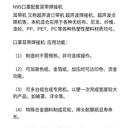
N95口罩配套耳带焊接机
耳带机 又称超声波订带机 超声波焊接机，超声波点
焊机等，本机适合应用于各种无纺布、尼龙、纤维、
涤纶、PP、PET、PC等各种热塑性塑料材质均可。
口罩耳带焊接机: 应用功能：
（1） 制造时不需预热，并可连续操作。
（2） 可加装色纸、金箔纸，加压时可达印色、烫金
功能。
（3） 可多台组合成专用机，以便一次完成宽度较大
的产品，如被罩、洋伞等。
（4） 特殊合金钢料制成花轮，焊头耐靡损且寿命
长。