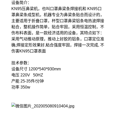
设备简介：
KN95压鼻梁机，也叫口罩鼻梁条焊接机和 KN95口
罩鼻梁条成型机，机器专业为鼻梁条贴合而设计的，
主要适用于折叠口罩，杯型口罩鼻梁铝条电热波焊接
粘合，整机操作简单，贴合牢固，采用恒温控制，不
伤布料表面，是一款经济适用的设备，其特点如下：
采用气动推动原理，推动上好胶的铝条，口罩定位准
确,焊接定形效果好,粘合强度牢固，焊接一次完成, 不
伤害KN95口罩表面
技术参数：
设备尺寸 1200*540*930mm
电压 220V 50HZ
产能 25-35件/分钟
功率 350w