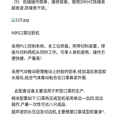
（5） 机械操作简单，维修容易，使用20KHZ低噪音
超音波,防噪音干扰。
N95口罩压胚机
采用PLC控制系统，多工位转盘，附带切料装置，焊
接与切料两机头同时工作。可单人单机使用，操作方
便快捷，产量高！
采用气动推动原理推动上好胶的铝条,经加温后表层胶
水熔化,结合气体推动粘合在口罩鼻梁外围.
此配套设备主要适用于杯型口罩的生产.
相关配置如下:口罩热压成型机采用单边一出四,双边
操作,产量一次性可达八只成品.
超声波四头压边及切边机,主要根据口罩成型机量身*,