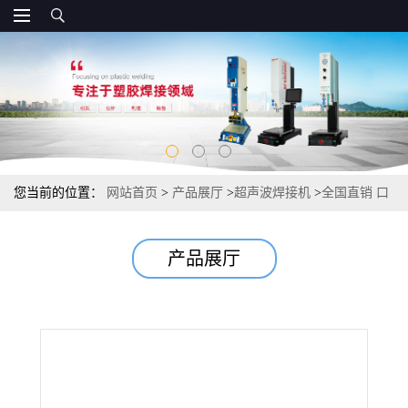
您当前的位置：
网站首页
>
产品展厅
>
超声波焊接机
>
全国直销 口
罩电焊机 现货超声波耳带焊接机
产品展厅