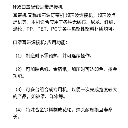
N95口罩配套耳带焊接机
耳带机 又称超声波订带机 超声波焊接机，超声波点
焊机等，本机适合应用于各种无纺布、尼龙、纤维、
涤纶、PP、PET、PC等各种热塑性塑料材质均可。
口罩耳带焊接机: 应用功能：
（1） 制造时不需预热，并可连续操作。
（2） 可加装色纸、金箔纸，加压时可达印色、烫金
功能。
（3） 可多台组合成专用机，以便一次完成宽度较大
的产品，如被罩、洋伞等。
（4） 特殊合金钢料制成花轮，焊头耐靡损且寿命
长。