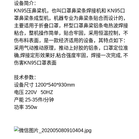
设备简介：
KN95压鼻梁机，也叫口罩鼻梁条焊接机和 KN95口
罩鼻梁条成型机，机器专业为鼻梁条贴合而设计的，
主要适用于折叠口罩，杯型口罩鼻梁铝条电热波焊接
粘合，整机操作简单，贴合牢固，采用恒温控制，不
伤布料表面，是一款经济适用的设备，其特点如下：
采用气动推动原理，推动上好胶的铝条，口罩定位准
确,焊接定形效果好,粘合强度牢固，焊接一次完成, 不
伤害KN95口罩表面
技术参数：
设备尺寸 1200*540*930mm
电压 220V 50HZ
产能 25-35件/分钟
功率 350w