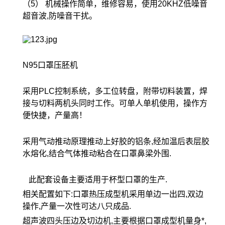
（5） 机械操作简单，维修容易，使用20KHZ低噪音
超音波,防噪音干扰。
N95口罩压胚机
采用PLC控制系统，多工位转盘，附带切料装置，焊
接与切料两机头同时工作。可单人单机使用，操作方
便快捷，产量高！
采用气动推动原理推动上好胶的铝条,经加温后表层胶
水熔化,结合气体推动粘合在口罩鼻梁外围.
此配套设备主要适用于杯型口罩的生产.
相关配置如下:口罩热压成型机采用单边一出四,双边
操作,产量一次性可达八只成品.
超声波四头压边及切边机,主要根据口罩成型机量身*,