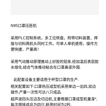
N95口罩压胚机
采用PLC控制系统，多工位转盘，附带切料装置，焊
接与切料两机头同时工作。可单人单机使用，操作方
便快捷，产量高！
采用气动推动原理推动上好胶的铝条,经加温后表层胶
水熔化,结合气体推动粘合在口罩鼻梁外围.
此配套设备主要适用于杯型口罩的生产.
相关配置如下:口罩热压成型机采用单边一出四,双边
操作,产量一次性可达八只成品.
超声波四头压边及切边机,主要根据口罩成型机量身*,
每次焊接成品为四只,耗用时间为2秒,