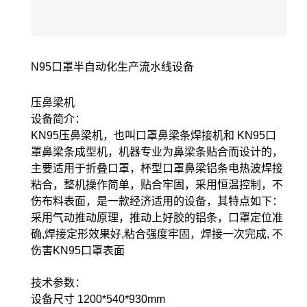
N95口罩半自动化生产流水线设备
压鼻梁机
设备简介：
KN95压鼻梁机，也叫口罩鼻梁条焊接机和 KN95口
罩鼻梁条成型机，机器专业为鼻梁条贴合而设计的，
主要适用于折叠口罩，杯型口罩鼻梁铝条电热波焊接
粘合，整机操作简单，贴合牢固，采用恒温控制，不
伤布料表面，是一款经济适用的设备，其特点如下：
采用气动推动原理，推动上好胶的铝条，口罩定位准
确,焊接定形效果好,粘合强度牢固，焊接一次完成, 不
伤害KN95口罩表面
技术参数：
设备尺寸 1200*540*930mm