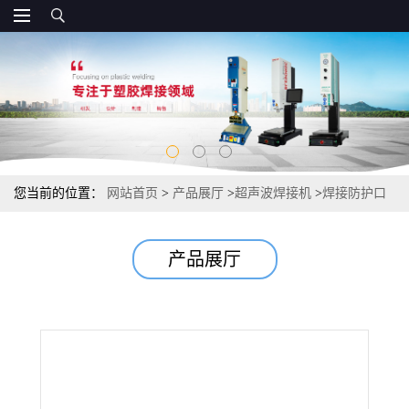
您当前的位置：
网站首页
>
产品展厅
>
超声波焊接机
>
焊接防护口
罩 防金属烟臭氧 电焊烟 焊接专用 带呼吸阀
产品展厅