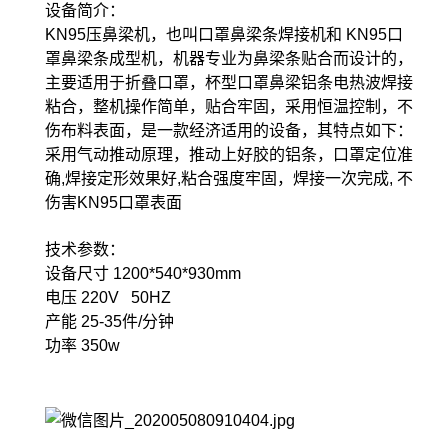
设备简介：
KN95压鼻梁机，也叫口罩鼻梁条焊接机和 KN95口
罩鼻梁条成型机，机器专业为鼻梁条贴合而设计的，
主要适用于折叠口罩，杯型口罩鼻梁铝条电热波焊接
粘合，整机操作简单，贴合牢固，采用恒温控制，不
伤布料表面，是一款经济适用的设备，其特点如下：
采用气动推动原理，推动上好胶的铝条，口罩定位准
确,焊接定形效果好,粘合强度牢固，焊接一次完成, 不
伤害KN95口罩表面
技术参数：
设备尺寸 1200*540*930mm
电压 220V 50HZ
产能 25-35件/分钟
功率 350w