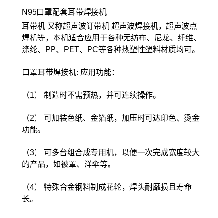
N95口罩配套耳带焊接机
耳带机 又称超声波订带机 超声波焊接机，超声波点
焊机等，本机适合应用于各种无纺布、尼龙、纤维、
涤纶、PP、PET、PC等各种热塑性塑料材质均可。
口罩耳带焊接机: 应用功能：
（1） 制造时不需预热，并可连续操作。
（2） 可加装色纸、金箔纸，加压时可达印色、烫金
功能。
（3） 可多台组合成专用机，以便一次完成宽度较大
的产品，如被罩、洋伞等。
（4） 特殊合金钢料制成花轮，焊头耐靡损且寿命
长。