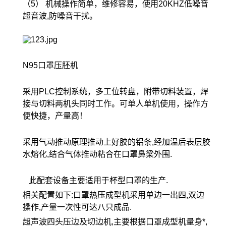
（5） 机械操作简单，维修容易，使用20KHZ低噪音
超音波,防噪音干扰。
N95口罩压胚机
采用PLC控制系统，多工位转盘，附带切料装置，焊
接与切料两机头同时工作。可单人单机使用，操作方
便快捷，产量高！
采用气动推动原理推动上好胶的铝条,经加温后表层胶
水熔化,结合气体推动粘合在口罩鼻梁外围.
此配套设备主要适用于杯型口罩的生产.
相关配置如下:口罩热压成型机采用单边一出四,双边
操作,产量一次性可达八只成品.
超声波四头压边及切边机,主要根据口罩成型机量身*,