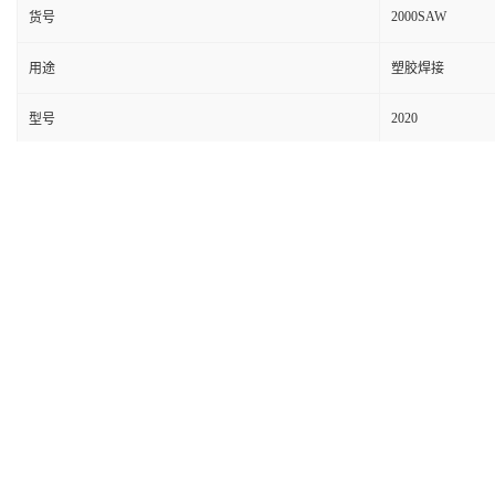
2000SAW
货号
用途
塑胶焊接
2020
型号
昆山必勒超声波设备有限公司
陈经理
代理美国
BRANSON EMERSON
瑞士
TELSONIC
全自动转盘焊接机伺服超声波焊接机机器人超声波
BELER
超声波焊接机全系质保
2
年
实际价格请联系陈经理咨询
20K超声波塑料焊机
，超声波口罩焊接机，n95口罩超声波封