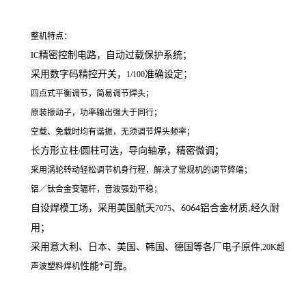
整机特点：
精密控制电路，自动过载保护系统；
IC
采用数字码精控开关，
准确设定；
1/100
四点式平衡调节，简易调节焊头；
原装振动子，功率输出强大于同行；
空载、免载时均有谐振，无须调节焊头频率；
长方形立柱
圆柱可选，导向轴承，精密微调；
/
采用涡轮转动轻松调节机身行程，解决了常规机的调节弊端；
铝／钛合金变辐杆，音波强劲平稳；
自设焊模工场，采用美国航天
、
铝合金材质
经久耐
7075
6064
,
用；
采用意大利、日本、美国、韩国、德国等各厂电子原件
,20K超
性能*可靠。
声波塑料焊机