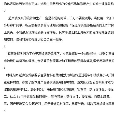
物体表面的污物撞击下来。这种由无数细小的空化气泡破裂而产生的冲击波现象称为
2
超声波模具的设计和生产一定是非常的简单。千万不要被误导，当使用一个加工不
外形那样简单，相反需要很多的专业知识和技能--*保证焊头能够最经济的工作?
工具头，不管是近场焊接还是传输焊接，只有半波长的工具头才能使焊接端面达到
制成的，该材料疲劳强度比铝合金高一倍多。
3
超声波焊头因为工作于高频振动情况下，应尽量保持一个对称设计，以避免声波
电池极片与极耳的焊接、金箔等的包覆等对加工精度的要求非常高,需使用高精度的
4
材料方面:超声波焊接要求金属材料有柔顺性好(声波传递过程中机械损耗小)好
重选择材质，亦需了解本身产品要求该使用何种材质，避免因疏忽而影响其时效与品质。一、铝镁
波模具制造材料;2、2024T651:一般使用与HORN制造，轫性佳，热传导性强，硬
二、钛合金: 用于连续发振的机种，轫性较高，热传导佳，硬度高，而成本昂贵。
三、国产硬质铝合金:国产料，用于普通铝材加工，热传导低，对超音波机械损耗高
5