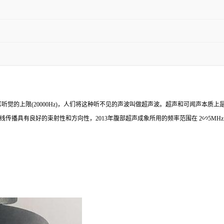
人耳听觉的上限(20000Hz)，人们将这种听不见的声波叫做超声波。超声和可闻声本
良好的束射性和方向性，2013年腹部超声成象所用的频率范围在 2∽5MHz之间，常用为3