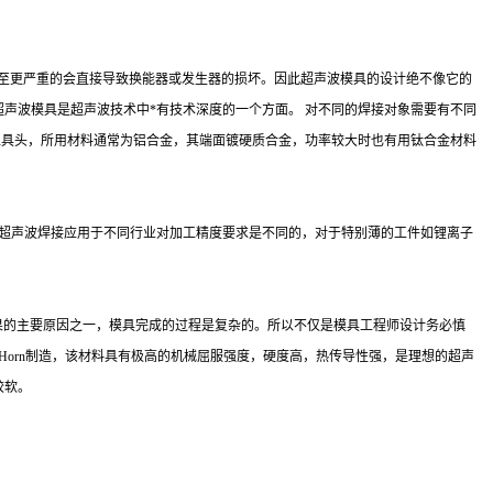
至更严重的会直接导致换能器或发生器的损坏。因此超声波模具的设计绝不像它的
超声波模具是超声波技术中*有技术深度的一个方面。 对不同的焊接对象需要有不同
工具头，所用材料通常为铝合金，其端面镀硬质合金，功率较大时也有用钛合金材料
超声波焊接应用于不同行业对加工精度要求是不同的，对于特别薄的工件如锂离子
果的主要原因之一，模具完成的过程是复杂的。所以不仅是模具工程师设计务必慎
于振动系统及Horn制造，该材料具有极高的机械屈服强度，硬度高，热传导性强，是理想的超声
较软。