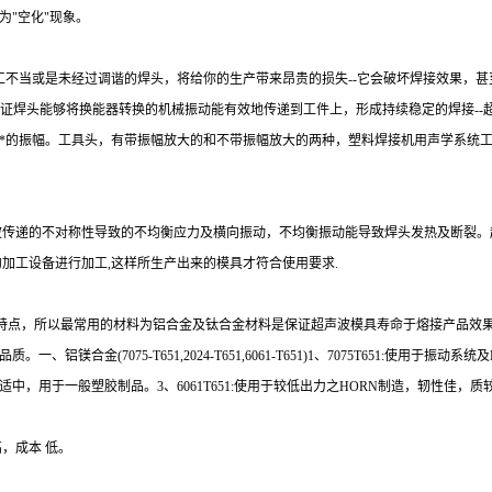
"空化"现象。
当或是未经过调谐的焊头，将给你的生产带来昂贵的损失--它会破坏焊接效果，甚
*保证焊头能够将换能器转换的机械振动能有效地传递到工件上，形成持续稳定的焊接--
*的振幅。工具头，有带振幅放大的和不带振幅放大的两种，塑料焊接机用声学系统
传递的不对称性导致的不均衡应力及横向振动，不均衡振动能导致焊头发热及断裂。
加工设备进行加工,这样所生产出来的模具才符合使用要求.
的特点，所以最常用的材料为铝合金及钛合金材料是保证超声波模具寿命于熔接产品效
合金(7075-T651,2024-T651,6061-T651)1、7075T651:使用
度适中，用于一般塑胶制品。3、6061T651:使用于较低出力之HORN制造，轫性佳，质
，成本 低。