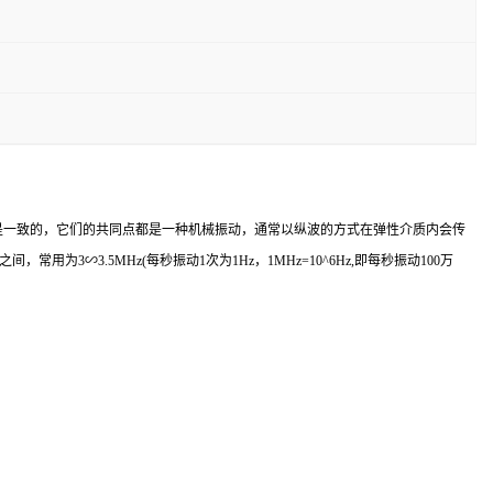
质上是一致的，它们的共同点都是一种机械振动，通常以纵波的方式在弹性介质内会传
∽3.5MHz(每秒振动1次为1Hz，1MHz=10^6Hz,即每秒振动100万