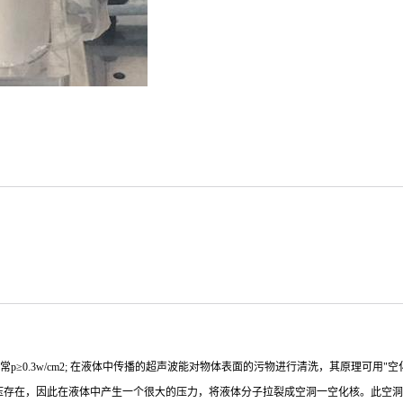
(cm2);通常p≥0.3w/cm2; 在液体中传播的超声波能对物体表面的污物进行清洗，其
上无负压存在，因此在液体中产生一个很大的压力，将液体分子拉裂成空洞一空化核。此