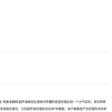
原理可用"空化"现象来解释:超声波振动在液体中传播的音波压强达到一个大气压时，其功率密
空洞非常接近真空，它在超声波压强反向达到*时破裂，由于破裂而产生的强烈冲击将