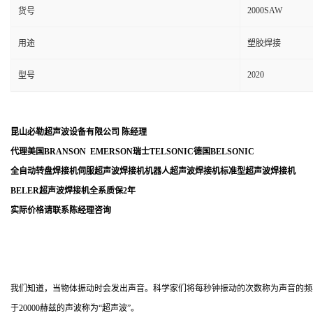
2000SAW
货号
用途
塑胶焊接
2020
型号
昆山必勒超声波设备有限公司
陈经理
代理美国
BRANSON EMERSON
瑞士
TELSONIC
德国
BELSONIC
全自动转盘焊接机伺服超声波焊接机机器人超声波焊接机标准型超声波焊接机
BELER
超声波焊接机全系质保
2
年
实际价格请联系陈经理咨询
我们知道，当物体振动时会发出声音。科学家们将每秒钟振动的次数称为声音的频率，
于20000赫兹的声波称为“超声波”。