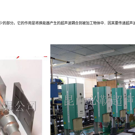
可缺少的部分。它的作用是将换能器产生的超声波耦合到被加工物体中．因其要传递超