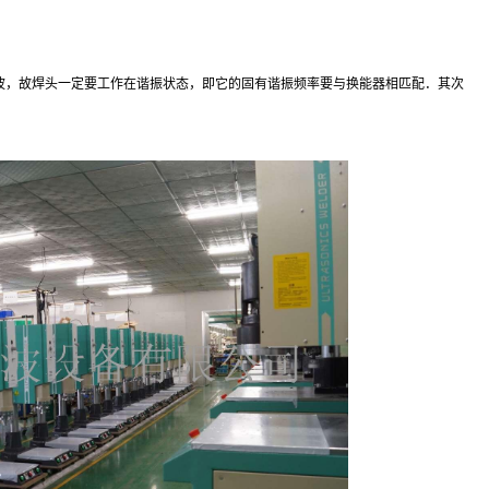
声波，故焊头一定要工作在谐振状态，即它的固有谐振频率要与换能器相匹配．其次