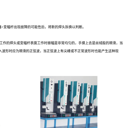
器+变幅杆出现故障的可能性后，将新的焊头拆换以判断。
常工作的焊头或变幅杆表面工作时振幅是非常均匀的，手摸上去是丝绒般的顺滑，当
入波形时应为顺滑的正弦波，当正弦波上有尖峰或不正常波形时也能产生这种现