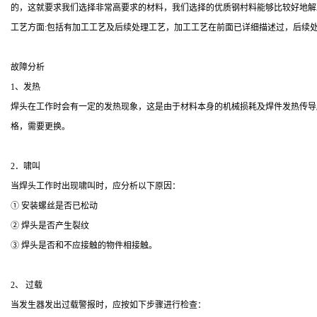
的，这就要求我们选择非常高要求的材料，我们选择的优质钢村料能够比较好地解
工艺方面:包括有加工工艺及后续处理工艺，加工工艺在前面已详细描述过，后续
故障分析
1、发热
焊头在工作时会有一定的发热现象，这是由于材料本身的机械损耗及焊件发热传导
格，需要更换。
2．啸叫
当焊头工作时出现啸叫时，应分析以下原因：
① 安装螺丝是否已松动
② 焊头是否产生裂纹
③ 焊头是否和不应接触的物件相接触。
2、 过载
当发生器发出过载警报时，应按如下步骤进行检查：