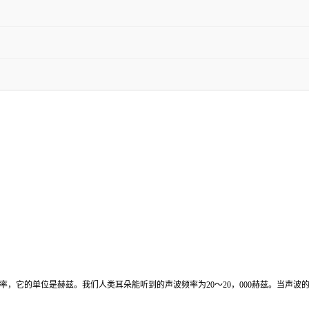
它的单位是赫兹。我们人类耳朵能听到的声波频率为20～20，000赫兹。当声波的振