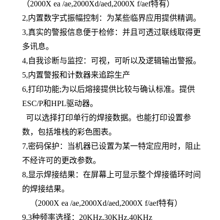
（2000X ea /ae,2000Xd/aed,2000X f/aef特有）
2,内置数字式振幅控制：为某些临界应用提供精调。
3,真实的警报信息便于检修：并且可透过联线取得更
多讯息。
4,自我诊断与监控：可视，可听以及逻辑输出警报。
5,内置警报和计数器来追踪生产
6,打印功能;为以后熔接提供比较与确认标准。提供
ESC/P和HPL驱动器。
可以选择打印单行的焊接数据。也能打印设置参
数，包括堆栈的彩色图表。
7,密码保护：当机器已设置为某一特定应用时，阻止
不经许可的更改参数。
8,显示焊接结果：在屏幕上可显示整个焊接循环时间
的焊接结果。
（2000X ea /ae,2000Xd/aed,2000X f/aef特有）
9,3种频率选择：20KHz,30KHz.40KHz