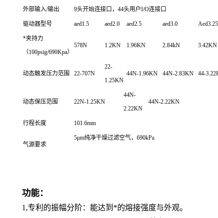
外部输入/输出
9头开始连接口，44头用户I/O连接口
驱动器型号
aed1.5
aed2.0
aed2.5
aed3.0
Aed3.25
*夹持力
578N
1.2KN
1.96KN
2.84kN
3.42KN
（100psig/690Kpa）
22-
动态触发压力范围
22-707N
44N-1.96KN
44N-2.83KN
44-3.2
1.25KN
44N-
动态保压范围
22N-1.25KN
44N-2.22KN
2.22KN
行程长度
101.6mm
5μm纯净干燥过滤空气，690kPa
气源要求
功能：
1,专利的振幅分阶：能达到*的熔接强度与外观。