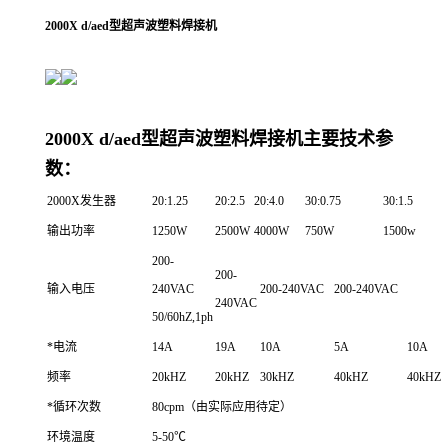
2000X d/aed型超声波塑料焊接机
2000X d/aed型超声波塑料焊接机主要技术参
数：
2000X发生器
20:1.25
20:2.5
20:4.0
30:0.75
30:1.5
输出功率
1250W
2500W
4000W
750W
1500w
200-
200-
输入电压
240VAC
200-240VAC
200-240VAC
240VAC
50/60hZ,1ph
*电流
14A
19A
10A
5A
10A
频率
20kHZ
20kHZ
30kHZ
40kHZ
40kHZ
*循环次数
80cpm（由实际应用待定）
环境温度
5-50℃