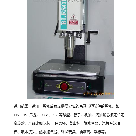
适用范围：适用于焊接后角度需要定位的两圆形塑胶件的焊接。如
PE、PP、尼龙、POM、PBT等球型、管子、机油、汽油滤芯须定位定
度旋熔，产品比如滤芯 、保温杯、登山杯、脱水容器、汽机车滤油
杯、喷水接头、热水瓶气胆、球状玩具、油漆筒、浮标等。