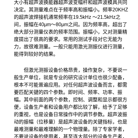
大小有超声波换能器超声波变幅杆和超声波模具共同
决定。其测量难点在于频率高和振幅小。频率20KHZ
的超声波焊接机通常频率在19.5kHz ～21.5kHz之
间，振幅在40μm～80μm之间。因为频率高，超出了
绝大部分测量仪表的频率范围。振幅小，又对测量精
度提出了很高的要求。常用的测试手段对它无能为
力，故很难测量。一般只能用激光测振仪进行测量，
能得到较好的结果。
但激光测振设备价格昂贵，操作复杂，不要说一
般生产单位，就是专业的研究设计单位也很少配备，
根本不可能普遍应用。对任何超声波设备而言，都需
要匹配关键的四个参数。即时间、频率、功率、振
幅。其中前面的两个参数，控制、调整和显示都很方
便，设备生产者和设备用户都比较了解，给予了足够
的重视，也是设备日常操作中的调节参数。超声波振
动的振幅（位移量）是超声波设备的关键指标，也是
最难测量和最难理解的一个物理量。除了专家学者，
不要说设备的使用者，甚至连大部分的设备生产者，