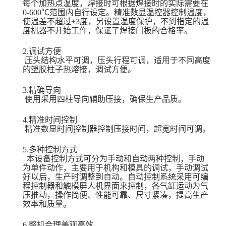
每个加热点温度，焊接时可根据焊接时的实际需要在
0-600℃范围内自行设定。精准数显温控器控制温度，
使温差不超过±3度，另设置温度保护，不到指定的温
度机器不开始工作，保证了焊接门板的合格率。
2.调试方便
压头结构水平可调，压头行程可调，适用于不同高度
的塑胶柱子热熔接，调试方便。
3.精确导向
使用采用四柱导向辅助压接，确保生产品质。
4.精准时间控制
精准数显时间控制器控制压接时间，超宽时间可调。
5.多种控制方式
本设备控制方式可分为手动和自动两种控制，手动
为单件动作，主要用于机构和模具的调试，手动调试
好以后，生产时调整到自动。自动控制系统采用可编
程控制器和触模屏人机界面来控制，各气缸运动为气
压推动，操作简便、性能可靠、尺寸紧凑，提高生产
效率和质量。
6.整机合理美观高效