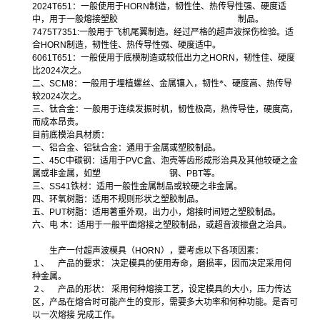
2024T651
：一般使用于
HORN
制造，韧性佳、热传导性强、硬度适
中，用于一般熔接塑胶 制品。
7475T7351:
一般用于飞机尾翼制造。经过严格的超声波探伤检验。适
合
HORN
制造，韧性佳、热传导性强、硬度适中。
6061T651
：一般使用于底模制造或较低出力之
HORN
，韧性佳、硬度
比
2024
次之。
二、
SCM8
：一般用于埋植螺丝、金属镶入，韧性*、硬度高、热传导
较
2024
次之。
三、钛合金：一般用于连续发振时机，韧性极高，热传导佳，硬度高，
而成本昂贵。
目前底模治具材质：
一、铝合金、铝钛合金：通用于金属或塑胶制品。
二、
45C
中碳钢：适用于
PVC
盒、泡壳等齿形成形治具及其他较硬之金
属或非金属，如塑 钢、
PBT
等。
三、
SS41
铁材：适用一般性金属制品或较硬之非金属。
四、环氧树脂：适用不规则形状之塑胶制品。
五、
PUT
树脂：适用著重外观，出力小，熔接时间短之塑胶制品。
六、电
木：适用于一般平面熔接之塑胶制品，或超音波振盘之治具。
生产一付超声波模具（
HORN
），要考虑以下各项因素：
１、 产品的要求：
决定模具的使用寿命，磨损率，因而决定采用何
种金属。
２、 产品的形状：
采用何种熔接工艺，设定模具的大小，压力传达
区，产品在熔合时可能产生的变形，需要多大功率和何种功能。是否可
以一次熔接
完成工作。