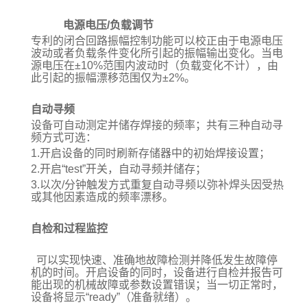
电源电压
/
负载调节
专利的闭合回路振幅控制功能可以校正由于电源电压
波动或者负载条件变化所引起的振幅输出变化。当电
源电压在
±10%
范围内波动时（负载变化不计），由
此引起的振幅漂移范围仅为
±2%
。
自动寻频
设备可自动测定并储存焊接的频率；共有三种自动寻
频方式可选：
1.
开启设备的同时刷新存储器中的初始焊接设置；
2.
开启
“test”
开关，自动寻频并储存；
3.
以次
/
分钟触发方式重复自动寻频以弥补焊头因受热
或其他因素造成的频率漂移。
自检和过程监控
可以实现快速、准确地故障检测并降低发生故障停
机的时间。开启设备的同时，设备进行自检并报告可
能出现的机械故障或参数设置错误；当一切正常时，
设备将显示
“ready”
（准备就绪）。