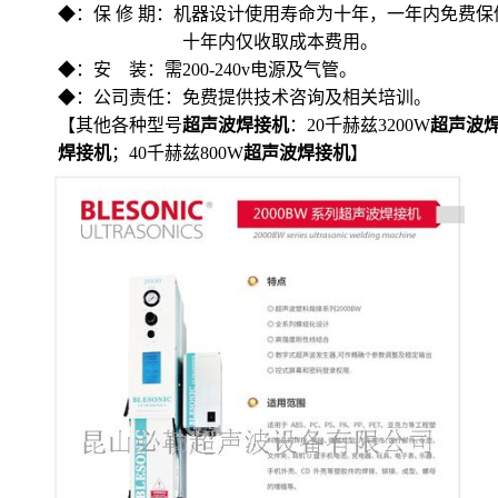
◆：保 修 期：机器设计使用寿命为十年，一年内免费保
十年内仅收取成本费用。
◆：安 装：需200-240v电源及气管。
◆：公司责任：免费提供技术咨询及相关培训。
【其他各种型号
超声波焊接机
：20千赫兹3200W
超声波
焊接机
；40千赫兹800W
超声波焊接机
】