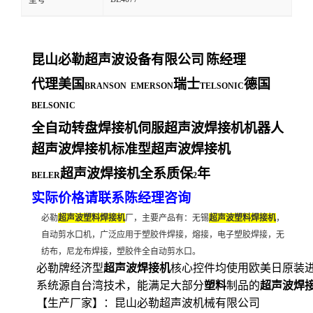
型号
昆山必勒超声波设备有限公司
陈经理
代理美国
瑞士
德国
BRANSON EMERSON
TELSONIC
BELSONIC
全自动转盘焊接机伺服超声波焊接机机器人
超声波焊接机标准型超声波焊接机
超声波焊接机全系质保
年
BELER
2
实际价格请联系陈经理咨询
必勒
超声波塑料焊接机
厂，主要产品有：无锡
超声波塑料焊接机
，
自动剪水口机，广泛应用于塑胶件焊接，熔接，电子塑胶焊接，无
纺布，尼龙布焊接，塑胶件全自动剪水口。
必勒牌经济型
超声波焊接机
核心控件均使用欧美日原装进
系统源自台湾技术，能满足大部分
塑料
制品的
超声波焊
【生产厂家】：昆山必勒超声波机械有限公司