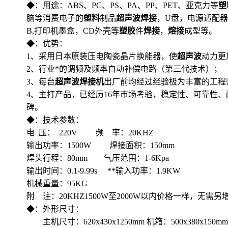
◆：用途：ABS、PC、PS、PA、PP、PET、亚克力等
塑
脑等消费电子的
塑料
制品
超声波焊接
，U盘，电源适配器
B,打印机墨盒，CD外壳等
塑胶
件
焊接
，
熔接
成型等。
◆：优势：
1
、采用日本原装压电陶瓷晶片换能器，使
超声波
动力更
2
、行业*的调频及频率自动补偿电路（第三代技术）；
3
、每台
超声波焊接机
出厂前均经过经验极为丰富的工程
4
、主打产品，已经历16年市场考验，稳定性、可靠性
碑。
◆：技术参数：
电 压： 220V 频 率：20KHZ
输出功率：1500W 焊接面积：150mm
焊头行程：80mm 气压范围：1-6Kpa
输出时间：0.1-9.99s **输入功率：1.9KW
机械重量：95KG
附 注：20KHZ1500W至2000W以内价格一样，无需另
◆：外形尺寸：
主机尺寸：620x430x1250mm 机箱：500x380x150mm