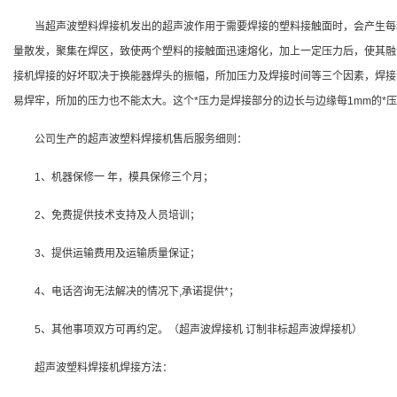
当超声波塑料焊接机发出的超声波作用于需要焊接的塑料接触面时，会产生每秒
量散发，聚集在焊区，致使两个塑料的接触面迅速熔化，加上一定压力后，使其融
接机焊接的好坏取决于换能器焊头的振幅，所加压力及焊接时间等三个因素，焊接
易焊牢，所加的压力也不能太大。这个*压力是焊接部分的边长与边缘每1mm的*
公司生产的超声波塑料焊接机售后服务细则：
1、机器保修一 年，模具保修三个月；
2、免费提供技术支持及人员培训；
3、提供运输费用及运输质量保证；
4、电话咨询无法解决的情况下,承诺提供*；
5、其他事项双方可再约定。（超声波焊接机 订制非标超声波焊接机）
超声波塑料焊接机焊接方法：