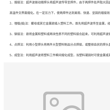
1、熔接法：超声波振动随焊头将超声波传导至焊件，由于两焊件处声阻大因
高温件交界面熔化。在一定压力下，使两焊件达到美观、快速、坚固的熔接效
2、埋植(插)法：螺母或其它金属欲插入塑料工件。首先将超声波传至金属，
3、铆接法：欲将金属和塑料或两块性质不同的塑料接合起来，可利用超声波铆
4、点焊法：利用小型焊头将两件大型塑料制品分点焊接，或整排齿状的焊头直
5、成型法：利用超声波将塑料工件瞬间熔化成型，当塑料凝固时可使金属或