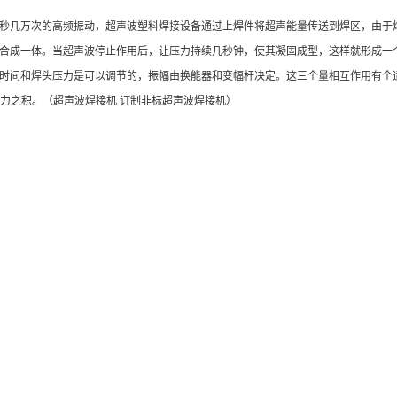
几万次的高频振动，超声波塑料焊接设备通过上焊件将超声能量传送到焊区，由于焊
合成一体。当超声波停止作用后，让压力持续几秒钟，使其凝固成型，这样就形成一
时间和焊头压力是可以调节的，振幅由换能器和变幅杆决定。这三个量相互作用有个
压力之积。（超声波焊接机 订制非标超声波焊接机）