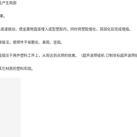
此产生局部
果。
经高速振动，使金属物直接埋入成型塑胶内，同时将塑胶熔化，其固化后完成埋插。
接法，使焊件不易脆化、美观、坚固。
接压于两件塑料工件上，从而达到点焊的效果。（超声波焊接机 订制非标超声波焊
其它材质的塑料牢固。