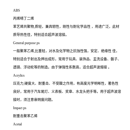
ABS
丙烯晴丁二烯
苯艺烯共聚物,质轻，兼具轫性，刚性与耐化学品性 ，用途广泛，此材
质导热性佳，特别适合超声波溶接。
General purpose ps
一般聚苯乙烯,比重轻，对水及化学物之抗蚀性强，安定、绝缘性 佳，
特别适合于射出及押出成形，常用于玩具、装饰品、盂洗设备、磐子、
透镜、浮动轮等的制造。由于弹强性系数高，适合超声波熔接 。
Acrylics
压克力,硬度大、耐重击、不受酸之作用，有高度光学明晰性，著色性
良好，常用于汽车尾灯、义表板、奖章、水龙头把手等。用于超声波溶
接时，须注意衰明度问题。
Impact ps
耐重击聚苯乙烯
Acetal