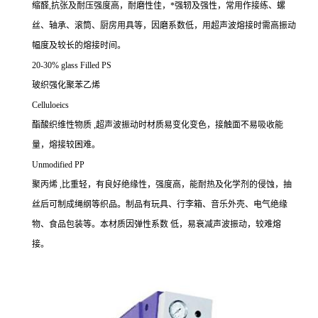
缩醛,抗张及耐压强度高，耐磨性佳，*强轫及强性，常用作接练、螺
丝、轴承、滚筒、厨房用具等，因磨系数低，用超声波熔接时需高振动
幅度及较长的熔接时间。
20-30% glass Filled PS
玻织强化聚苯乙烯
Celluloeics
酯酸织维性物质 ,超声波振动时材质易变化变色，接触面不易吸收能
量，熔接较困难。
Unmodified PP
聚丙烯 ,比重轻，有良好绝缘性，强度高，能耐热及化学剂的侵蚀，抽
丝后可制成绳纲等织品。制品有玩具、行李箱、音乐外壳、电气绝缘
物、食品包装等。本材质因弹性系数 低，易衰减声波振动，较难熔
接。