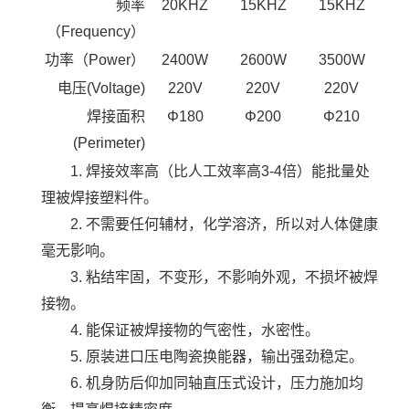
频率
20KHZ
15KHZ
15KHZ
（Frequency）
功率（Power）
2400W
2600W
3500W
电压(Voltage)
220V
220V
220V
焊接面积
Φ180
Φ200
Φ210
(Perimeter)
1. 焊接效率高（比人工效率高3-4倍）能批量处
理被焊接塑料件。
2. 不需要任何辅材，化学溶济，所以对人体健康
毫无影响。
3. 粘结牢固，不变形，不影响外观，不损坏被焊
接物。
4. 能保证被焊接物的气密性，水密性。
5. 原装进口压电陶瓷换能器，输出强劲稳定。
6. 机身防后仰加同轴直压式设计，压力施加均