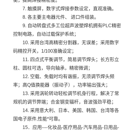
衡，提高焊接精密度。
7. 触摸屏，数字式焊接参数设定，直观准确。
8. 各主要主电器元件、 进口件组装。
9. 自动转盘式多工位超声波塑焊机拥有PLC精密
控制电路，自动过载保护系统；
10. 采用台湾高精密分割器，无误差；采用数字
码精控开关，1/100准确设定；
11. 四点式平衡调节，简易调节焊头；长方形立
柱、圆柱可选，导向轴承，精密微调；
12. 空载、免载时均有谐振，无须调节焊头频
率；高Q值换能器（振动子），功率输出强大；
13. 采用涡轮转动轻松调节机身行程，解决了常
规机的调节弊端；合金钢变辐杆，音波强劲平稳；
14. 采用意大利、日本、美国、韩国、台湾等各
国电子原件,性能*可靠。
15．应用----化妆品-医疗用品-汽车用品-日用品-