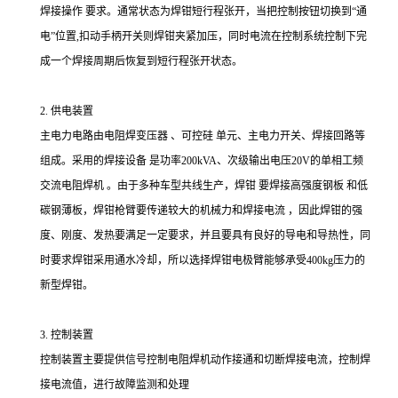
焊接操作 要求。通常状态为焊钳短行程张开，当把控制按钮切换到“通
电”位置,扣动手柄开关则焊钳夹紧加压，同时电流在控制系统控制下完
成一个焊接周期后恢复到短行程张开状态。
2. 供电装置
主电力电路由电阻焊变压器 、可控硅 单元、主电力开关、焊接回路等
组成。采用的焊接设备 是功率200kVA、次级输出电压20V的单相工频
交流电阻焊机 。由于多种车型共线生产，焊钳 要焊接高强度钢板 和低
碳钢薄板，焊钳枪臂要传递较大的机械力和焊接电流 ，因此焊钳的强
度、刚度、发热要满足一定要求，并且要具有良好的导电和导热性，同
时要求焊钳采用通水冷却，所以选择焊钳电极臂能够承受400kg压力的
新型焊钳。
3. 控制装置
控制装置主要提供信号控制电阻焊机动作接通和切断焊接电流，控制焊
接电流值，进行故障监测和处理