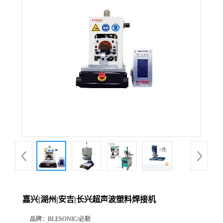
嘉兴|湖州|安吉|长兴超声波塑料焊接机
品牌：
BLESONIC/必勒