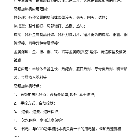
产生焦耳热，使物质自身的温度迅速上升，这就是感应加热的原理。
高频加热机应用范围：
热处理：各种金属的局部或整体淬火、退火、回火、透热；
热成型：整件锻打、局部锻打、热镦、热轧；
焊接：各种金属制品钎焊、各种刀具刀片、锯片锯齿的焊接、钢管、铜
管焊接、同种异种金属焊接；
金属熔炼：金、银、铜、铁、铝等金属的(真空)熔炼、铸造成型及蒸发
镀膜；
其它应用：半导体单晶生长、热配合、瓶口热封、牙膏皮热封、粉末涂
装、金属植入塑料等。
高频加热机特点：
1、 高频加热机特点：设备最简单, 轻巧, 易于维护;
2、 手控方式、自动控制；
3、 过载、过流、过压保护；
4、 欠水保护、水温过高保护；
5、 省电、与SCR功率相比本机只需一半的用电量，但加热速度相