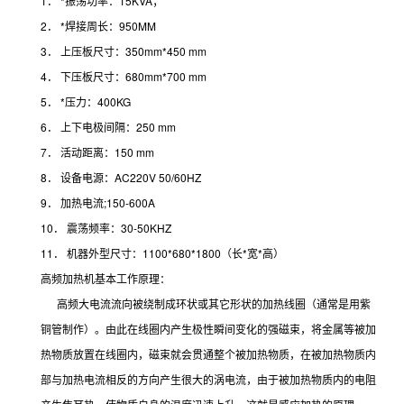
1． *振荡功率：15KVA；
2． *焊接周长：950MM
3． 上压板尺寸：350mm*450 mm
4． 下压板尺寸：680mm*700 mm
5． *压力：400KG
6． 上下电极间隔：250 mm
7． 活动距离：150 mm
8． 设备电源：AC220V 50/60HZ
9． 加热电流;150-600A
10． 震荡频率：30-50KHZ
11． 机器外型尺寸：1100*680*1800（长*宽*高）
高频加热机基本工作原理：
高频大电流流向被绕制成环状或其它形状的加热线圈（通常是用紫
铜管制作）。由此在线圈内产生极性瞬间变化的强磁束，将金属等被加
热物质放置在线圈内，磁束就会贯通整个被加热物质，在被加热物质内
部与加热电流相反的方向产生很大的涡电流，由于被加热物质内的电阻