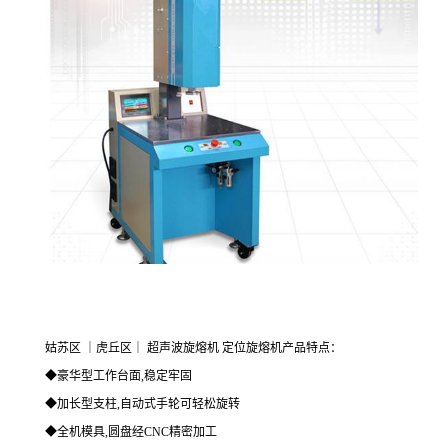
姑苏区 ｜虎丘区｜ 超声波旋熔机 定位旋熔机产品特点：
◆豪华型工作台面,稳定牢固
◆加长型支柱,自动式手轮可轻松旋转
◆全机模具,圆盘经CNC精密加工