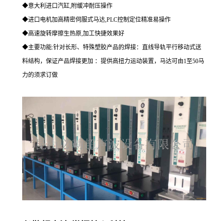
◆意大利进口汽缸,附缓冲耐压操作
◆进口电机加高精密伺服式马达,PLC控制定位精准易操作
◆高速旋转摩擦生热原,加工快捷效果好
◆主要功能:针对长形、特殊塑胶产品的焊接：直线导轨平行移动式送
料结构，保证产品焊接更加 ：提供高扭力运动装置，马达可由1至50马
力的须求订做