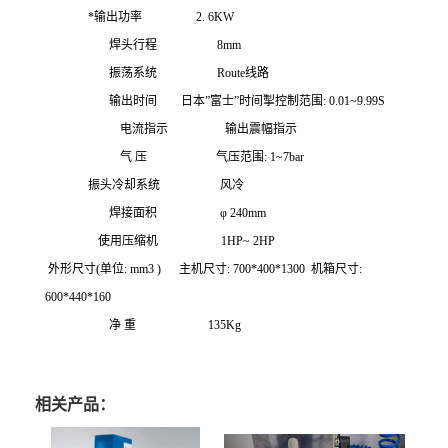
*输出功率 2. 6KW
焊头行程 8mm
振荡系统 Route线路
输出时间 日本”富士”时间掣控制范围: 0.01~9.99S
电流指示 输出震幅指示
气 压 气压范围: 1~7bar
振头冷却系统 风冷
焊接面积 φ 240mm
使用压缩机 1HP~ 2HP
外形尺寸(单位: mm3 ) 主机尺寸: 700*400*1300
机箱尺寸:
600*440*160
净 重 135Kg
相关产品：