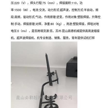
压:220（V），焊头行程:75（mm），焊接面积:110，功
率:1500（W），电流:交流，动力形式:超声波，控制方式:半自动，频
段:高频，驱动形式:气动，作用原理:逆变，作用对象:塑胶焊接，升降控
制:手动，焊接原理:对焊，净重:80（Kg），用途:塑胶焊接，焊咀对地
电压:0（mv），是否跨境货源:否。苏州·昆山高德机械提供高周波熔接
机、超声波焊接机、机专业制造、销售、服务，常年提供试机打样