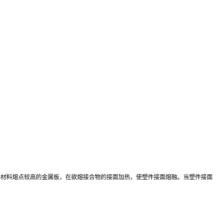
件材料熔点较高的金属板，在欲熔接合物的接面加热，使塑件接面熔融。当塑件接面