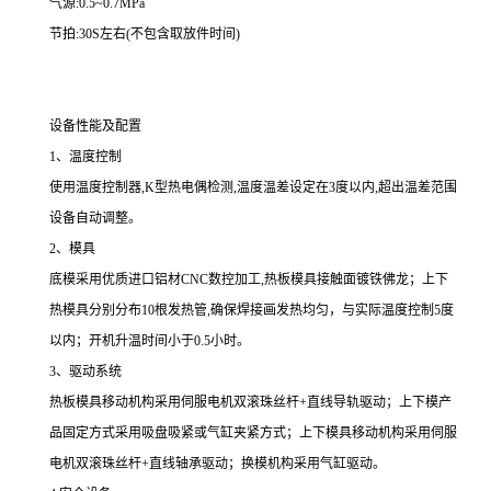
气源:0.5~0.7MPa
节拍:30S左右(不包含取放件时间)
设备性能及配置
1、温度控制
使用温度控制器,K型热电偶检测,温度温差设定在3度以内,超出温差范围
设备自动调整。
2、模具
底模采用优质进口铝材CNC数控加工,热板模具接触面镀铁佛龙；上下
热模具分别分布10根发热管,确保焊接画发热均匀，与实际温度控制5度
以内；开机升温时间小于0.5小时。
3、驱动系统
热板模具移动机构采用伺服电机双滚珠丝杆+直线导轨驱动；上下模产
品固定方式采用吸盘吸紧或气缸夹紧方式；上下模具移动机构采用伺服
电机双滚珠丝杆+直线轴承驱动；换模机构采用气缸驱动。