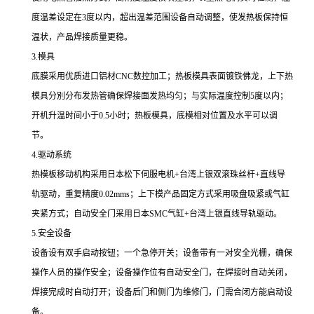
度温差设定在3度以内，超出温差范围设备自动调整，使发热板保持恒
温状，产品焊接质量更稳。
3.模具
底膜采用优质进口铝材CNC数控加工；热板模具表面镀铁佛龙，上下热
模具分別分布发热管确保焊接面发热均匀；与实际温度控制5度以内；
开机升温时间小于0.5小时；热板模具，底模相对位置及水平可以调
节。
4.驱动系统
热模板移动机构采用日本松下伺服电机+台湾上银双滚珠丝杆+直线导
轨驱动，重复精度0.02mms；上下模产品固定方式采用吸盘吸紧或气缸
夹紧方式；自动安全门采用日本SMC气缸+台湾上银直线导轨驱动。
5.安全设备
设备设有双手启动按钮；一个急停开关；设备带有一对安全光栅，确保
操作人员的操作安全；设备操作位有自动安全门，在焊接时自动关闭，
焊接完成时自动打开；设备后门和侧门为维修门，门需合闭方能启动设
备。