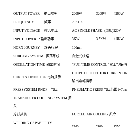
OUTPUT POWER 输出功率
2600W
3200W
4200W
FREQUENCY 频率
20KHZ
INPUT VOLTAGE 输入电压
AC SINGLE PHASE, (单相)220V
3KW
3.5KW
4.5KW
INPUT POWER *输出功率
HORN JOURNEY 焊头行程
100mm
SURGING SYSTEM 振荡系统
自激式线路
OSCILLATION TIME 输出时间
“FUJI”TIME CONTROL “富士”时间控
OUTPUT COLLECTOR CURRENT I
CURRENT INDICTOR 电流指示
输出震幅指示
PRESSYSSTEM RNDF 气压
PNEUMATIC PRESS 气压范围1~7bar
TRANSDUCER COOLING SYSTEM 振
头
FORCED AIR COLLING 风冷
冷却系统
WELDING CAPABLILITY
?240
?300
?350