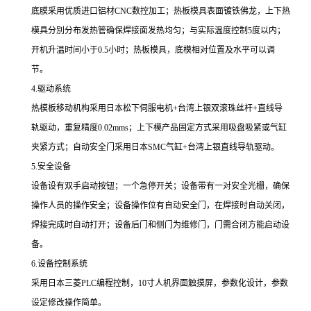
底膜采用优质进口铝材CNC数控加工；热板模具表面镀铁佛龙，上下热
模具分別分布发热管确保焊接面发热均匀；与实际温度控制5度以内；
开机升温时间小于0.5小时；热板模具，底模相对位置及水平可以调
节。
4.驱动系统
热模板移动机构采用日本松下伺服电机+台湾上银双滚珠丝杆+直线导
轨驱动，重复精度0.02mms；上下模产品固定方式采用吸盘吸紧或气缸
夹紧方式；自动安全门采用日本SMC气缸+台湾上银直线导轨驱动。
5.安全设备
设备设有双手启动按钮；一个急停开关；设备带有一对安全光栅，确保
操作人员的操作安全；设备操作位有自动安全门，在焊接时自动关闭，
焊接完成时自动打开；设备后门和侧门为维修门，门需合闭方能启动设
备。
6.设备控制系统
采用日本三菱PLC编程控制，10寸人机界面触摸屏，参数化设计，参数
设定修改操作简单。