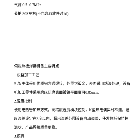
气源:0.5~0.7MPa
节拍:30S左右(不包含取放件时间)
伺服热板焊接机备主要特点：
1.设备加工工艺
机架主体采用优质钢方通焊接，外罩封钣金，表面采用烤漆处理；设备
机加工零件采用磨床研磨表面镀镍平面度可0.05mm。
2.温度控制
使用电热管加热方式，高精度温度模块控制，K型热电偶实时检测，温
度温差设定在3度以内，超出温差范围设备自动调整，使发热板保持恒
温状，产品焊接质量更稳。
3.模具