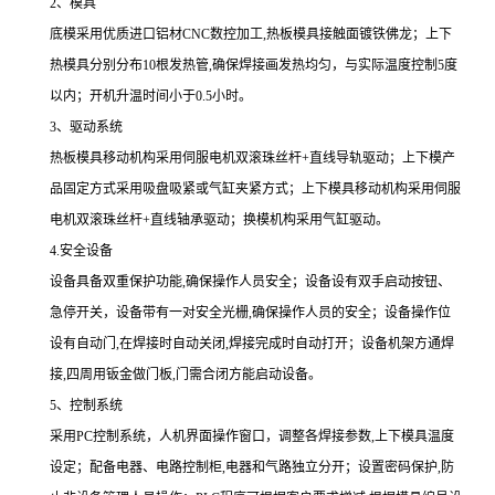
2、模具
底模采用优质进口铝材CNC数控加工,热板模具接触面镀铁佛龙；上下
热模具分别分布10根发热管,确保焊接画发热均匀，与实际温度控制5度
以内；开机升温时间小于0.5小时。
3、驱动系统
热板模具移动机构采用伺服电机双滚珠丝杆+直线导轨驱动；上下模产
品固定方式采用吸盘吸紧或气缸夹紧方式；上下模具移动机构采用伺服
电机双滚珠丝杆+直线轴承驱动；换模机构采用气缸驱动。
4.安全设备
设备具备双重保护功能,确保操作人员安全；设备设有双手启动按钮、
急停开关，设备带有一对安全光栅,确保操作人员的安全；设备操作位
设有自动门,在焊接时自动关闭,焊接完成时自动打开；设备机架方通焊
接,四周用钣金做门板,门需合闭方能启动设备。
5、控制系统
采用PC控制系统，人机界面操作窗口，调整各焊接参数,上下模具温度
设定；配备电器、电路控制柜,电器和气路独立分开；设置密码保护,防