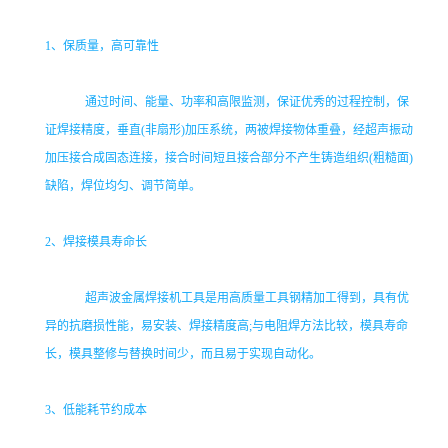
1
、保质量，高可靠性
通过时间、能量、功率和高限监测，保证优秀的过程控制，保
证焊接精度，垂直(非扇形)加压系统，两被焊接物体重叠，经超声振动
加压接合成固态连接，接合时间短且接合部分不产生铸造组织(粗糙面)
缺陷，焊位均匀、调节简单。
2
、焊接模具寿命长
超声波金属焊接机工具是用高质量工具钢精加工得到，具有优
异的抗磨损性能，易安装、焊接精度高;与电阻焊方法比较，模具寿命
长，模具整修与替换时间少，而且易于实现自动化。
3
、低能耗节约成本