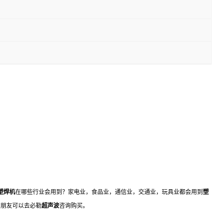
塑焊机
在哪些行业会用到？家电业，食品业，通信业，交通业，玩具业都会用到
塑
的朋友可以去必勒
超声波
咨询购买。