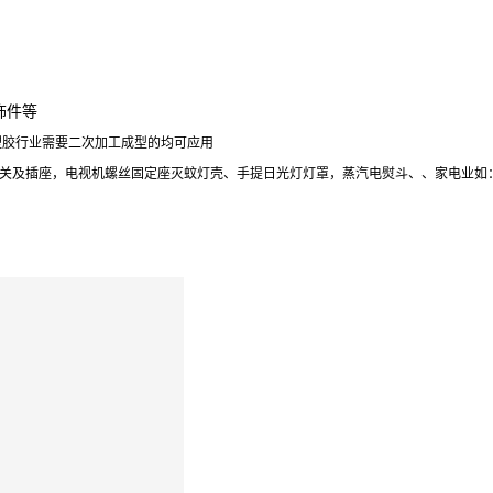
饰件等
塑胶行业需要二次加工成型的均可应用
关及插座，电视机螺丝固定座灭蚊灯壳、手提日光灯灯罩，蒸汽电熨斗、、家电业如