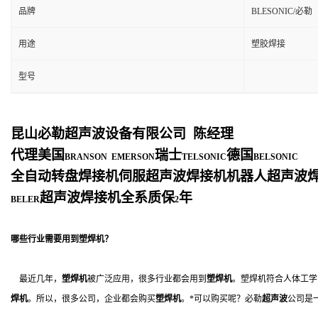
品牌
BLESONIC/必勒
用途
塑胶焊接
型号
昆山必勒超声波设备有限公司
陈经理
代理美国
瑞士
德国
BRANSON EMERSON
TELSONIC
BELSONIC
全自动转盘焊接机伺服超声波焊接机机器人超声波
超声波焊接机全系质保
年
BELER
2
哪些行业需要用到
塑焊机
？
最近几年，
塑焊机
被广泛应用，很多行业都会用到
塑焊机
。塑焊机符合人体工学
焊机
。所以，很多公司，企业都会购买
塑焊机
。*可以购买呢？必勒
超声波
公司是