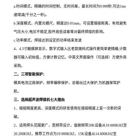
a.时间模式，精确的时间控制，无时间差，最长时间为9.999秒,可达1ms
递增减(千分之一秒)。
b.深度模式，内置光栅尺，精度达0.01mm，可设置熔接距离，有效避免
气压大小,电压不稳定,胶件高低误差等对最终焊接的影响。
c.功率模式，焊接达到设定的功率结束发波
4、4.3寸触摸屏显示，数字式输入比老款拨码式操作更简单更精确,计数
器可输入初始值，方便计数记忆。中英文界面操作（可选择）方便外商
采购。
二、三项智能保护：
模具电流过高保护，频率偏移保护，总输出过大保护,为机器保驾护
航。
三、选择超声波焊接机七大理由
1、熔接精度更高，深度模式的研发使用在熔接精度上是一次新的突
破。
2、适用焊头范围更广，宽频带设计，谐振频带20K设备从19.600KHZ至
20.200KHZ，推荐工作点为19.900KHZ，15K设备从14.600KHZ至