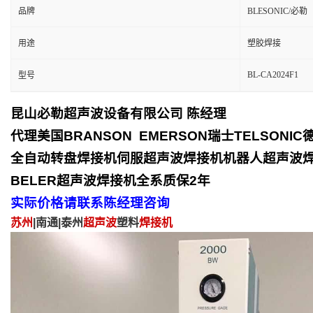
品牌
BLESONIC/必勒
用途
塑胶焊接
BL-CA2024F1
型号
昆山必勒超声波设备有限公司
陈经理
代理美国
BRANSON EMERSON
瑞士
TELSONIC
全自动转盘焊接机
伺服超声波焊接机
机器人超声波
BELER
超声波焊接机全系质保
2
年
实际价格请联系陈经理咨询
苏州
|南通|泰州
超声波
塑料
焊接机