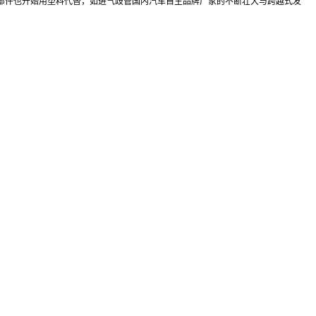
部件也开始用塑料代替，如进气歧管
国内汽车自主品牌厂家的不断壮大与跨越式发