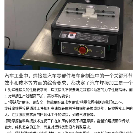
汽车工业中，焊接是汽车零部件与车身制造中的一个关键环节
效率和成本等方面的综合要求，都决定了汽车焊接加工是一个
1. 
对焊缝接头的性能要求高：焊接接头不仅要满足静态和动态的力学性能指标，而
3. 
对焊接生产过程高节拍、高效率的要求；
5. “
零缺陷
“
更轻、更安全、性能更好且成本更低
“
精量化焊接制造
我们
0.25
～
。
旋转摩擦焊接是通过工件相对高速旋转摩擦将机械能转换成热能，使被焊接工件的
大、连接强度要求高的回转体工件的焊接，如进气歧管等。
振动摩擦塑料焊接技术是使工件在加压的状况下相互摩擦，能量沿熔接部位传导，
较大，结构复杂的工件，而且对塑料类型没有特殊要求。