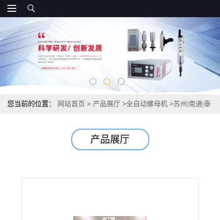
您当前的位置：
网站首页
>
产品展厅
>
全自动螺母机
>
苏州|南通|泰
州超声波焊接模具|焊头|模头|治具
产品展厅