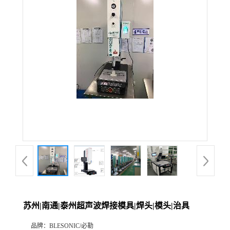
苏州|南通|泰州超声波焊接模具|焊头|模头|治具
品牌：
BLESONIC/必勒