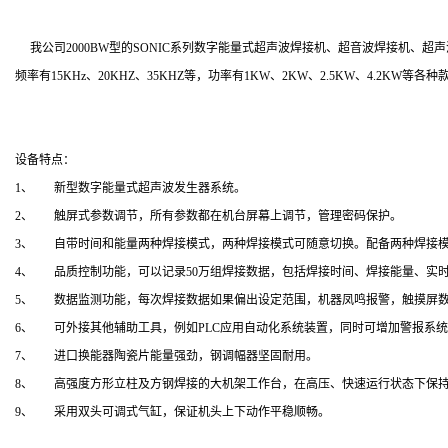
我公司2000BW型的SONIC系列数字能量式超声波焊接机、超音波焊接机、
频率有15KHz、20KHZ、35KHZ等，功率有1KW、2KW、2.5KW、4.
设备特点：
1、 新型数字能量式超声波发生器系统。
2、 触屏式参数调节，所有参数都在机台屏幕上调节，管理密码保护。
3、 自带时间和能量两种焊接模式，两种焊接模式可随意切换。配备两种焊接
4、 品质控制功能，可以记录50万组焊接数据，包括焊接时间、焊接能量、实
5、 数据监测功能，每次焊接数据如果偏出设定范围，机器凤鸣报警，触摸屏数
6、 可外接其他辅助工具，例如PLC应用自动化系统装置，同时可增加警报系
7、 进口换能器陶瓷片能量强劲，钢调幅器坚固耐用。
8、 高强度方形立柱及方钢焊接的大机架工作台，在高压、快速运行状态下保
9、 采用双头可调式气缸，保证机头上下动作平稳顺畅。