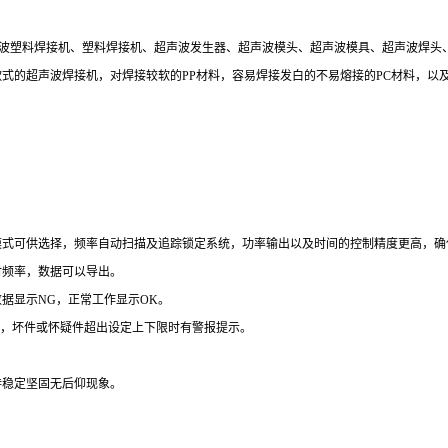
超声波塑料焊接机、塑料焊接机、超声波发生器、超声波模头、超声波模具、超声波焊
2KW等各种款式的超声波焊接机，对焊接较软的PP材料，容易焊接发白的不易熔接的PC材
模式可供选择，频率自动扫描及追踪锁定系统，功率输出以及时间的控制精度更高，确
时频率，数据可以导出。
据显示NG，正常工作显示OK。
统，坏件或怀疑件超出设定上下限时有警报提示。
持稳定坚固无后仰现象。