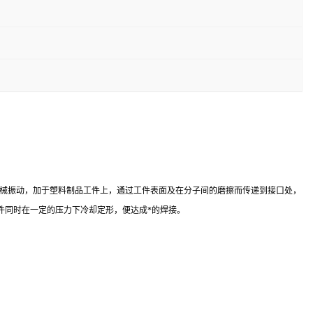
为高频机械振动，加于塑料制品工件上，通过工件表面及在分子间的磨擦而传递到接口处，
件同时在一定的压力下冷却定形，便达成*的焊接。