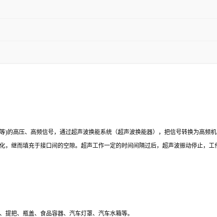
、60KHz等)的高压、高频信号，通过超声波换能系统（超声波换能器），把信号转换
化，继而填充于接口间的空隙。超声工作一定的时间间隔过后，超声波振动停止，工
、提把、瓶盖、食品容器、汽车灯罩、汽车水箱等。