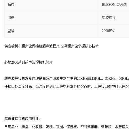
品牌
BLESONIC/必勒
用途
塑胶焊接
2000BW
型号
供应榆树市超声波焊接机超声波模具-必勒超声波掌握核心技术
必勒2000系列超声波焊接机简介
超声波焊接机焊接原理是由超声波发生器产生的20KHz(或15KHz、35KHz
使接口处温度升高，当温度达到此工件塑料本身的熔点时，工件接口处塑料迅速熔
超声波焊接机应用行业：
日用品业：粉盒、化妆镜、发梳、锁圈、保温杯、密封式容器、调味瓶、水管接头