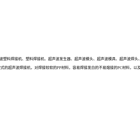
超声波塑料焊接机、塑料焊接机、超声波发生器、超声波模头、超声波模具、超声波焊
2KW等各种款式的超声波焊接机，对焊接较软的PP材料，容易焊接发白的不易熔接的PC材