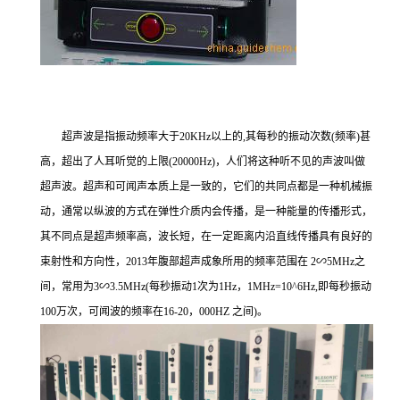
超声波是指振动频率大于20KHz以上的,其每秒的振动次数(频率)甚
高，超出了人耳听觉的上限(20000Hz)，人们将这种听不见的声波叫做
超声波。超声和可闻声本质上是一致的，它们的共同点都是一种机械振
动，通常以纵波的方式在弹性介质内会传播，是一种能量的传播形式，
其不同点是超声频率高，波长短，在一定距离内沿直线传播具有良好的
束射性和方向性，2013年腹部超声成象所用的频率范围在 2∽5MHz之
间，常用为3∽3.5MHz(每秒振动1次为1Hz，1MHz=10^6Hz,即每秒振动
100万次，可闻波的频率在16-20，000HZ 之间)。