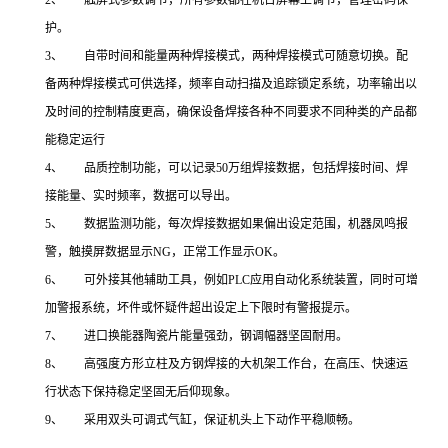
护。
3、 自带时间和能量两种焊接模式，两种焊接模式可随意切换。配
备两种焊接模式可供选择，频率自动扫描及追踪锁定系统，功率输出以
及时间的控制精度更高，确保设备焊接各种不同要求不同种类的产品都
能稳定运行
4、 品质控制功能，可以记录50万组焊接数据，包括焊接时间、焊
接能量、实时频率，数据可以导出。
5、 数据监测功能，每次焊接数据如果偏出设定范围，机器凤鸣报
警，触摸屏数据显示NG，正常工作显示OK。
6、 可外接其他辅助工具，例如PLC应用自动化系统装置，同时可增
加警报系统，坏件或怀疑件超出设定上下限时有警报提示。
7、 进口换能器陶瓷片能量强劲，钢调幅器坚固耐用。
8、 高强度方形立柱及方钢焊接的大机架工作台，在高压、快速运
行状态下保持稳定坚固无后仰现象。
9、 采用双头可调式气缸，保证机头上下动作平稳顺畅。