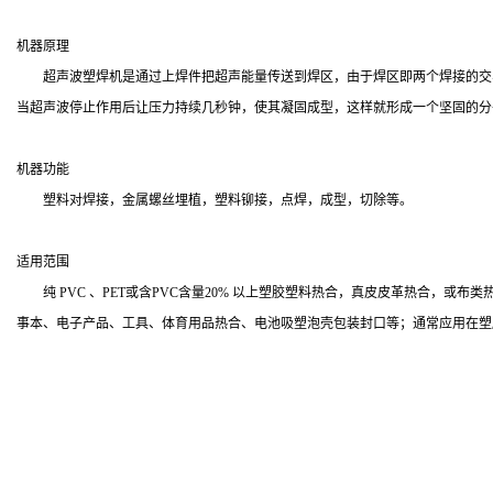
机器原理
超声波塑焊机是通过上焊件把超声能量传送到焊区，由于焊区即两个焊接的交界
当超声波停止作用后让压力持续几秒钟，使其凝固成型，这样就形成一个坚固的分
机器功能
塑料对焊接，金属螺丝埋植，塑料铆接，点焊，成型，切除等。
适用范围
纯 PVC 、PET或含PVC含量20% 以上塑胶塑料热合，真皮皮革热合，
事本、电子产品、工具、体育用品热合、电池吸塑泡壳包装封口等；通常应用在塑