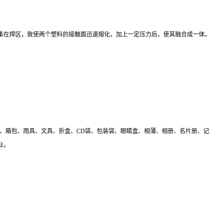
在焊区，致使两个塑料的接触面迅速熔化，加上一定压力后，使其融合成一体。
商标、箱包、雨具、文具、折盒、CD袋、包装袋、眼睛盒、相薄、相册、名片册、记
业。