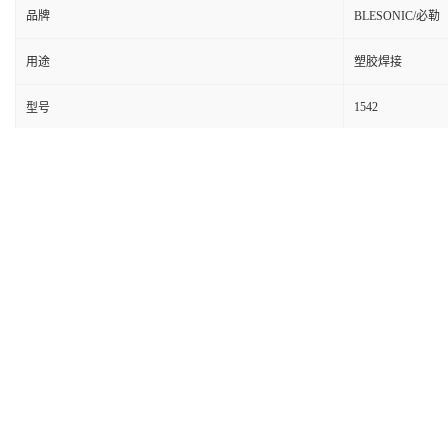
品牌
BLESONIC/必勒
用途
塑胶焊接
1542
型号
昆山必勒超声波设备有限公司
13914954681
陈经理
代理美国
BRANSON EMERSON
瑞士
TELSONIC
全自动转盘焊接机
伺服超声波焊接机
机器人超声波
BELER
超声波焊接机全系质保
2
年
实际价格请联系陈经理咨询
参数
机型
2000BA 2000BA 2000BA 2000BA